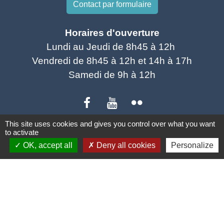
Contact par formulaire
Horaires d'ouverture
Lundi au Jeudi de 8h45 à 12h
Vendredi de 8h45 à 12h et 14h à 17h
Samedi de 9h à 12h
This site uses cookies and gives you control over what you want
to activate
Liens utiles
OK, accept all
Deny all cookies
Personalize
SCOT Sud vienne
Portail des associations
Facebook de la bibliothèque municipale
UFC Que Choisir
RENOVER FACILE