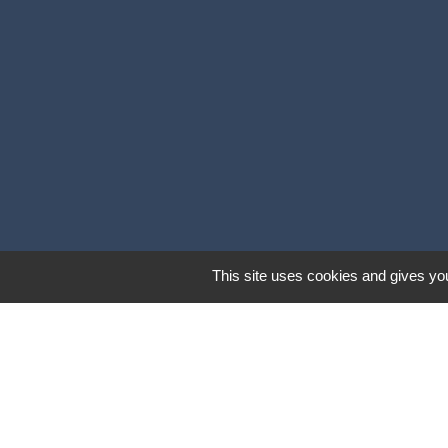
This site uses cookies and gives you
Lie
SCOT Sud vien
Portail des asso
Facebook de la 
UFC Que Choisi