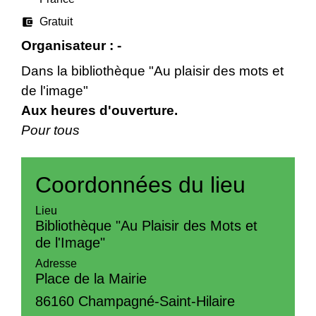
account_balance_wallet
Gratuit
Organisateur : -
Dans la bibliothèque "Au plaisir des mots et
de l'image"
Aux heures d'ouverture.
Pour tous
Coordonnées du lieu
Lieu
Bibliothèque "Au Plaisir des Mots et
de l'Image"
Adresse
Place de la Mairie
86160 Champagné-Saint-Hilaire