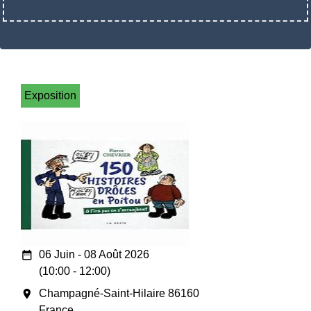
Exposition
date_range
06 Juin - 08 Août 2026
(10:00 - 12:00)
room
Champagné-Saint-Hilaire 86160
France