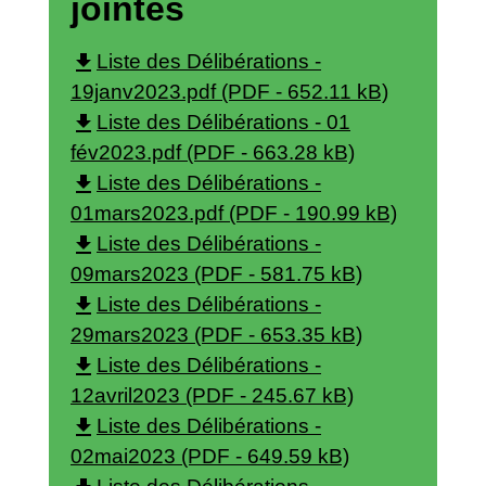
jointes
file_download
Liste des Délibérations -
19janv2023.pdf (PDF - 652.11 kB)
file_download
Liste des Délibérations - 01
fév2023.pdf (PDF - 663.28 kB)
file_download
Liste des Délibérations -
01mars2023.pdf (PDF - 190.99 kB)
file_download
Liste des Délibérations -
09mars2023 (PDF - 581.75 kB)
file_download
Liste des Délibérations -
29mars2023 (PDF - 653.35 kB)
file_download
Liste des Délibérations -
12avril2023 (PDF - 245.67 kB)
file_download
Liste des Délibérations -
02mai2023 (PDF - 649.59 kB)