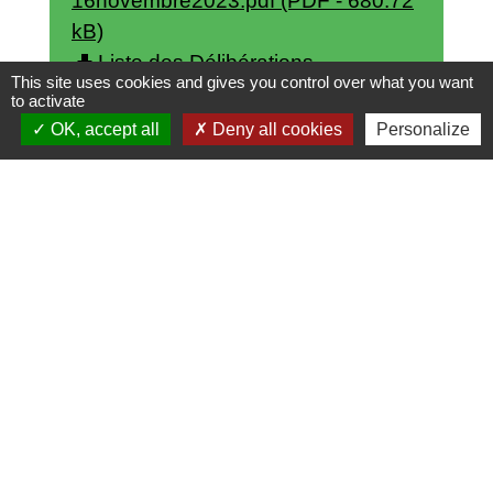
16novembre2023.pdf (PDF - 680.72
kB)
file_download
Liste des Délibérations -
This site uses cookies and gives you control over what you want
11décembre2023.pdf (PDF - 421.2
to activate
kB)
OK, accept all
Deny all cookies
Personalize
file_download
Liste des Délibérations -
21décembre2023.pdf (PDF - 584.84
kB)
Publications