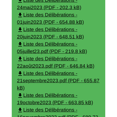
file_download
Liste des Délibérations -
24mai2023 (PDF - 202.3 kB)
file_download
Liste des Délibérations -
01juin2023 (PDF - 654.88 kB)
file_download
Liste des Délibérations -
20juin2023 (PDF - 648.51 kB)
file_download
Liste des Délibérations -
05juillet23.pdf (PDF - 219.8 kB)
file_download
Liste des Délibérations -
22août2023.pdf (PDF - 646.84 kB)
file_download
Liste des Délibérations -
21septembre2023.pdf (PDF - 655.87
kB)
file_download
Liste des Délibérations -
19octobre2023 (PDF - 663.85 kB)
file_download
Liste des Délibérations -