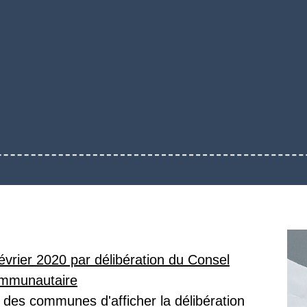
évrier 2020 par délibération du Consel
mmunautaire
 des communes d'afficher la délibération