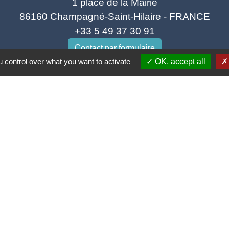
1 place de la Mairie
86160 Champagné-Saint-Hilaire - FRANCE
+33 5 49 37 30 91
Contact par formulaire
 control over what you want to activate
OK, accept all
Horaires d'ouverture
Lundi au Jeudi de 8h45 à 12h
Vendredi de 8h45 à 12h et 14h à 17h
Samedi de 9h à 12h
ns utiles
ne
ciations