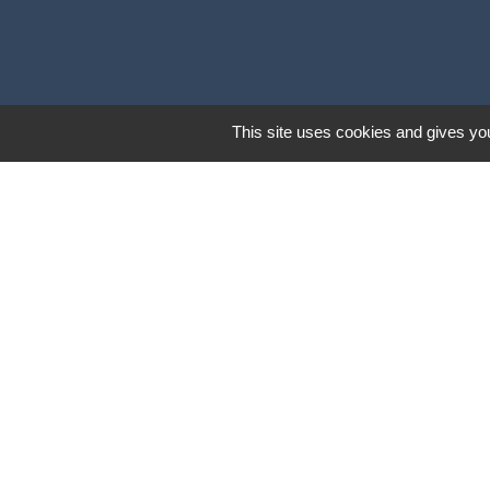
This site uses cookies and gives you
Lie
SCOT Sud vien
Portail des asso